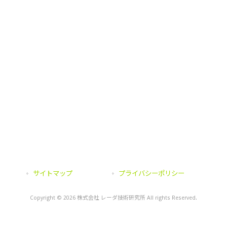
火力発電所 JPower ジェイパワー 橋梁 鉄道 トンネル
橋台 橋脚 橋桁 UR都市機構 ＪＳ 団地サービス 日本総
合住生活
非破壊検査工業会 NDIS 非破壊検査協会 NDS コンクリ
ート工学 日本建築学会 土木学会 配筋探査技術者 配筋調査
技術者
空洞探査 空洞調査 豆板 ジャンカ ひび割れ クラック
舗装厚 トンネル覆工厚 トンネル巻厚 沈下 施工不良
鉄筋腐食 鉄筋減肉 鉄筋破断 鉄筋錆 鉄筋中性化 自然電
位 爆裂 鉄筋の欠損 鉄筋切断
サイトマップ
プライバシーポリシー
Copyright © 2026 株式会社 レーダ技術研究所 All rights Reserved.