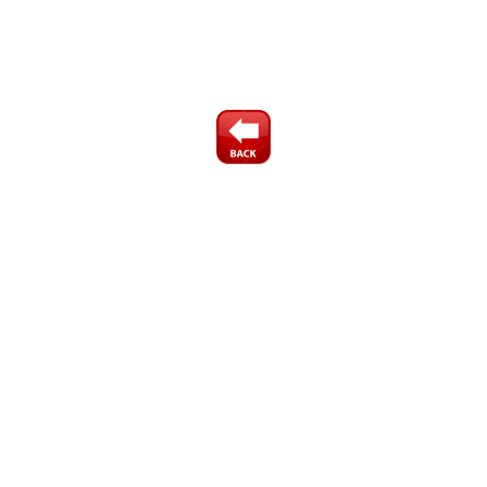
鉄筋探査 配筋探査 配筋調査 ＲＣレーダ 埋設物探査 埋
設管探査 配管探査 かぶり厚さ調査 かぶり厚さ測定 鉄筋ピッ
チ 鉄筋深さ
ストラクチャスキャン SIR-EZ SIR-EZLT SIE-EZeco SIR-
EZHR SIR-EZXT SIR-EZLXT FlexNx Nx25 Nx15
レポートエディタプロ ReportEditorPro ハンディサーチ
NJJ-95A NJJ-60 NJJ-95B NJJ-105 NJJ-105K NJJ-200 NJJ-
200K
ADSPIRE01 鉄筋探査機 レーダ探査 日本無縁 計測技術サ
ービス キーテック KEYTEC GSSI 応用地質 ＪＲＣモビリ
ティ